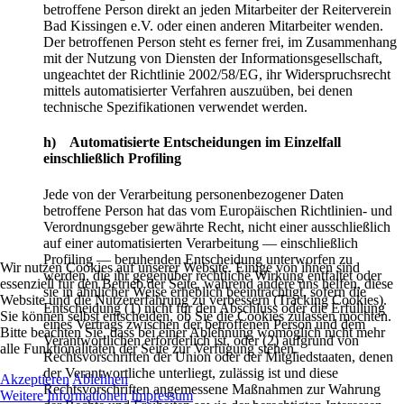
betroffene Person direkt an jeden Mitarbeiter der Reiterverein
Bad Kissingen e.V. oder einen anderen Mitarbeiter wenden.
Der betroffenen Person steht es ferner frei, im Zusammenhang
mit der Nutzung von Diensten der Informationsgesellschaft,
ungeachtet der Richtlinie 2002/58/EG, ihr Widerspruchsrecht
mittels automatisierter Verfahren auszuüben, bei denen
technische Spezifikationen verwendet werden.
h) Automatisierte Entscheidungen im Einzelfall
einschließlich Profiling
Jede von der Verarbeitung personenbezogener Daten
betroffene Person hat das vom Europäischen Richtlinien- und
Verordnungsgeber gewährte Recht, nicht einer ausschließlich
auf einer automatisierten Verarbeitung — einschließlich
Profiling — beruhenden Entscheidung unterworfen zu
Wir nutzen Cookies auf unserer Website. Einige von ihnen sind
werden, die ihr gegenüber rechtliche Wirkung entfaltet oder
essenziell für den Betrieb der Seite, während andere uns helfen, diese
sie in ähnlicher Weise erheblich beeinträchtigt, sofern die
Website und die Nutzererfahrung zu verbessern (Tracking Cookies).
Entscheidung (1) nicht für den Abschluss oder die Erfüllung
Sie können selbst entscheiden, ob Sie die Cookies zulassen möchten.
eines Vertrags zwischen der betroffenen Person und dem
Bitte beachten Sie, dass bei einer Ablehnung womöglich nicht mehr
Verantwortlichen erforderlich ist, oder (2) aufgrund von
alle Funktionalitäten der Seite zur Verfügung stehen.
Rechtsvorschriften der Union oder der Mitgliedstaaten, denen
der Verantwortliche unterliegt, zulässig ist und diese
Akzeptieren
Ablehnen
Rechtsvorschriften angemessene Maßnahmen zur Wahrung
Weitere Informationen
Impressum